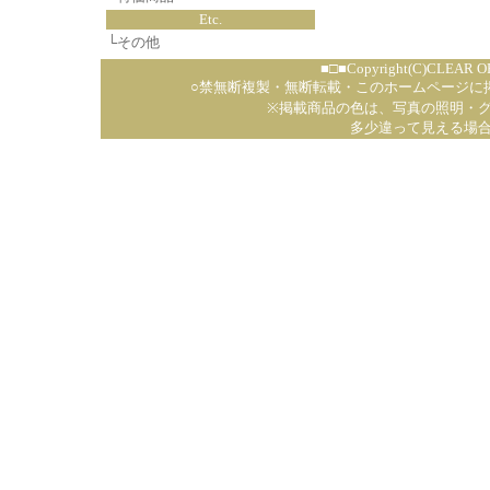
Etc.
└
その他
■□■Copyright(C)CLEAR OP
○禁無断複製・無断転載・このホームページに
※掲載商品の色は、写真の照明・
多少違って見える場