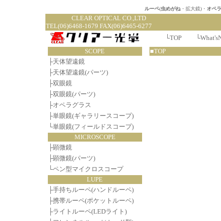
ルーペ
(
虫めがね
・拡大鏡)・
オペ
CLEAR OPTI
TEL(06)6468-1679 FAX(06)6465-6277
└
TOP
└
What's
SCOPE
■TOP
├
天体望遠鏡
├
天体望遠鏡(パーツ)
├
双眼鏡
├
双眼鏡(パーツ)
├
オペラグラス
├
単眼鏡(ギャラリースコープ)
└
単眼鏡(フィールドスコープ)
MICROSCOPE
├
顕微鏡
├
顕微鏡(パーツ)
└
ペン型マイクロスコープ
LUPE
├
手持ちルーペ(ハンドルーペ)
├
携帯ルーペ(ポケットルーペ)
├
ライトルーペ(LEDライト)