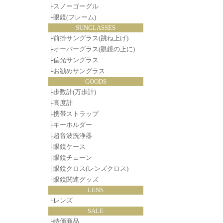
├
スノーゴーグル
└
眼鏡(フレーム)
SUNGLASSES
├
前掛サングラス(跳ね上げ)
├
オーバーグラス(眼鏡の上に)
├
偏光サングラス
└
お勧めサングラス
GOODS
├
歩数計(万歩計)
├
高度計
├
携帯ストラップ
├
キーホルダー
├
超音波洗浄器
├
眼鏡ケース
├
眼鏡チェーン
├
眼鏡クロス(レンズクロス)
└
眼鏡関連グッズ
LENS
└
レンズ
SALE
└
特価商品