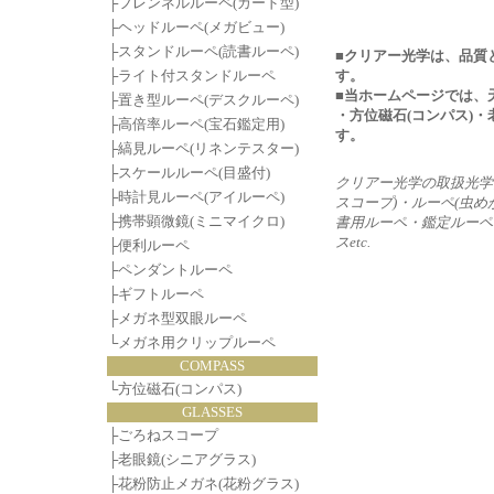
├
フレンネルルーペ(カード型)
├
ヘッドルーペ(メガビュー)
├
スタンドルーペ(読書ルーペ)
■クリアー光学は、品質
├
ライト付スタンドルーペ
す。
■当ホームページでは、
├
置き型ルーペ(デスクルーペ)
・方位磁石(コンパス)
├
高倍率ルーペ(宝石鑑定用)
す。
├
縞見ルーペ(リネンテスター)
├
スケールルーペ(目盛付)
クリアー光学の取扱光学
├
時計見ルーペ(アイルーペ)
スコープ)・ルーペ(虫
├
携帯顕微鏡(ミニマイクロ)
書用ルーペ・鑑定ルーペ
スetc.
├
便利ルーペ
├
ペンダントルーペ
├
ギフトルーペ
├
メガネ型双眼ルーペ
└
メガネ用クリップルーペ
COMPASS
└
方位磁石(コンパス)
GLASSES
├
ごろねスコープ
├
老眼鏡(シニアグラス)
├
花粉防止メガネ(花粉グラス)