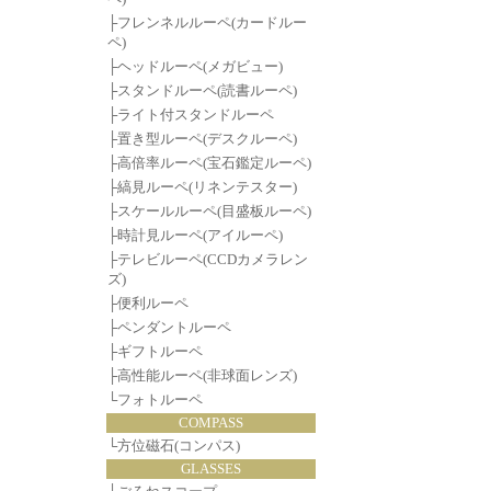
├
フレンネルルーペ(カードルー
ペ)
├
ヘッドルーペ(メガビュー)
├
スタンドルーペ(読書ルーペ)
├
ライト付スタンドルーペ
├
置き型ルーペ(デスクルーペ)
├
高倍率ルーペ(宝石鑑定ルーペ)
├
縞見ルーペ(リネンテスター)
├
スケールルーペ(目盛板ルーペ)
├
時計見ルーペ(アイルーペ)
├
テレビルーペ(CCDカメラレン
ズ)
├
便利ルーペ
├
ペンダントルーペ
├
ギフトルーペ
├
高性能ルーペ(非球面レンズ)
└
フォトルーペ
COMPASS
└
方位磁石(コンパス)
GLASSES