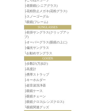
├
ごろねスコープ
├
老眼鏡(シニアグラス)
├
花粉防止メガネ(花粉グラス)
├
スノーゴーグル
└
眼鏡(フレーム)
SUNGLASSES
├
前掛サングラス(クリップアッ
プ)
├
オーバーグラス(眼鏡の上に)
├
偏光サングラス
└
お勧めサングラス
GOODS
├
歩数計(万歩計)
├
高度計
├
携帯ストラップ
├
キーホルダー
├
超音波洗浄器
├
眼鏡ケース
├
眼鏡チェーン
├
眼鏡クロス(レンズクロス)
└
眼鏡関連グッズ