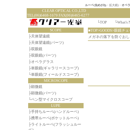
ルーペ
(
虫めがね
・拡大鏡)・
オペ
CLEAR OPTI
TEL(06)6468-1679 FAX(06)6465-6277
└
TOP
└
What's 
SCOPE
■TOP>GOODS>眼鏡チ
├
天体望遠鏡
メガネの落下を防ぐおし
├
天体望遠鏡(パーツ)
├
双眼鏡
├
双眼鏡(パーツ)
├
オペラグラス
├
単眼鏡(ギャラリースコープ)
└
単眼鏡(フィールドスコープ)
MICROSCOPE
├
顕微鏡
├
顕微鏡(パーツ)
└
ペン型マイクロスコープ
LUPE
├
手持ちルーペ(ハンドルーペ)
├
携帯ルーペ(ポケットルーペ)
├
ライトルーペ(フラッシュルー
ペ)