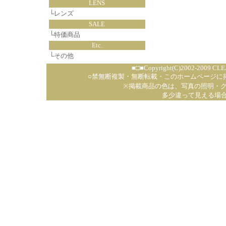
LENS
└
レンズ
SALE
└
特価商品
Etc.
└
その他
■□■Copyright(C)2002-2009 CLE
○禁無断複製・無断転載・このホームページに
※掲載商品の色は、写真の照明・
多少違って見える場