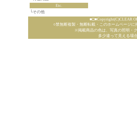
Etc.
└
その他
■□■Copyright(C)CLEAR OP
○禁無断複製・無断転載・このホームページに
※掲載商品の色は、写真の照明・
多少違って見える場