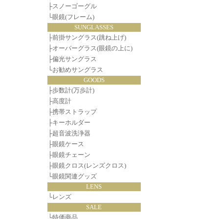
├
スノーゴーグル
└
眼鏡(フレーム)
SUNGLASSES
├
前掛サングラス(跳ね上げ)
├
オーバーグラス(眼鏡の上に)
├
偏光サングラス
└
お勧めサングラス
GOODS
├
歩数計(万歩計)
├
高度計
├
携帯ストラップ
├
キーホルダー
├
超音波洗浄器
├
眼鏡ケース
├
眼鏡チェーン
├
眼鏡クロス(レンズクロス)
└
眼鏡関連グッズ
LENS
└
レンズ
SALE
└
特価商品