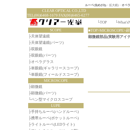
ルーペ
(
虫めがね
・拡大鏡)・
オペ
CLEAR OPTI
TEL(06)6468-1679 FAX(06)6465-6277
└
TOP
└
What's
SCOPE
■TOP>MICROSCOPE>
顕
├
天体望遠鏡
顕微鏡部品(実験用アイ
├
天体望遠鏡(パーツ)
├
双眼鏡
├
双眼鏡(パーツ)
├
オペラグラス
├
単眼鏡(ギャラリースコープ)
└
単眼鏡(フィールドスコープ)
MICROSCOPE
├
顕微鏡
├
顕微鏡(パーツ)
└
ペン型マイクロスコープ
LUPE
├
手持ちルーペ(ハンドルーペ)
├
携帯ルーペ(ポケットルーペ)
├
ライトルーペ(LEDライト)