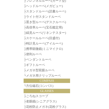
├
フレンネルルーペ(カード型)
├
ヘッドルーペ(メガビュー)
├
スタンドルーペ(読書ルーペ)
├
ライト付スタンドルーペ
├
置き型ルーペ(デスクルーペ)
├
高倍率ルーペ(宝石鑑定用)
├
縞見ルーペ(リネンテスター)
├
スケールルーペ(目盛付)
├
時計見ルーペ(アイルーペ)
├
携帯顕微鏡(ミニマイクロ)
├
便利ルーペ
├
ペンダントルーペ
├
ギフトルーペ
├
メガネ型双眼ルーペ
└
メガネ用クリップルーペ
COMPASS
└
方位磁石(コンパス)
GLASSES
├
ごろねスコープ
├
老眼鏡(シニアグラス)
├
花粉防止メガネ(花粉グラス)