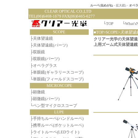
ルーペ
(
虫めがね
・拡大鏡)・
オペ
CLEAR OPTI
TEL(06)6468-1679 FAX(06)6465-6277
└
TOP
└
What's
SCOPE
■TOP>SCOPE>
天体望遠
├
天体望遠鏡
クリアー光学の天体望遠
上用ズーム式天体望遠鏡
├
天体望遠鏡(パーツ)
├
双眼鏡
├
双眼鏡(パーツ)
├
オペラグラス
├
単眼鏡(ギャラリースコープ)
└
単眼鏡(フィールドスコープ)
MICROSCOPE
├
顕微鏡
├
顕微鏡(パーツ)
└
ペン型マイクロスコープ
LUPE
├
手持ちルーペ(ハンドルーペ)
├
携帯ルーペ(ポケットルーペ)
├
ライトルーペ(LEDライト)