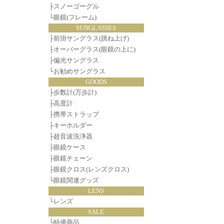
├
スノーゴーグル
└
眼鏡(フレーム)
SUNGLASSES
├
前掛サングラス(跳ね上げ)
├
オーバーグラス(眼鏡の上に)
├
偏光サングラス
└
お勧めサングラス
GOODS
├
歩数計(万歩計)
├
高度計
├
携帯ストラップ
├
キーホルダー
├
超音波洗浄器
├
眼鏡ケース
├
眼鏡チェーン
├
眼鏡クロス(レンズクロス)
└
眼鏡関連グッズ
LENS
└
レンズ
SALE
└
特価商品