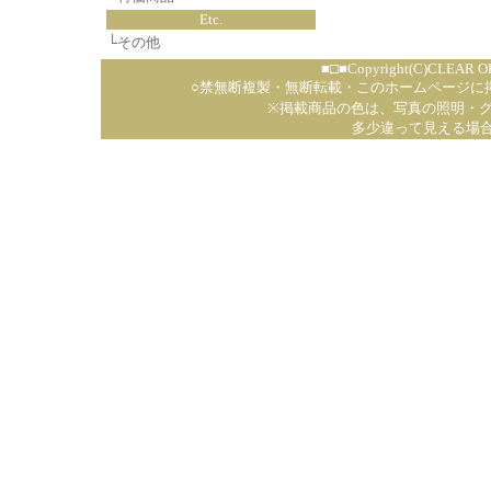
Etc.
└
その他
■□■Copyright(C)CLEAR OP
○禁無断複製・無断転載・このホームページに
※掲載商品の色は、写真の照明・
多少違って見える場