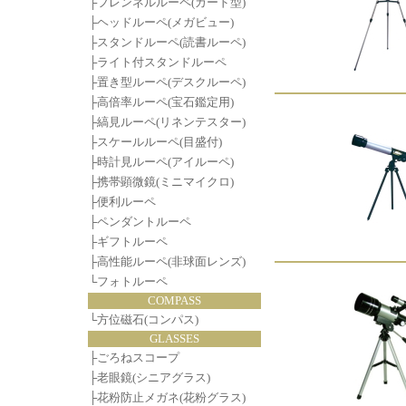
├
フレンネルルーペ(カード型)
├
ヘッドルーペ(メガビュー)
├
スタンドルーペ(読書ルーペ)
├
ライト付スタンドルーペ
├
置き型ルーペ(デスクルーペ)
├
高倍率ルーペ(宝石鑑定用)
├
縞見ルーペ(リネンテスター)
├
スケールルーペ(目盛付)
├
時計見ルーペ(アイルーペ)
├
携帯顕微鏡(ミニマイクロ)
├
便利ルーペ
├
ペンダントルーペ
├
ギフトルーペ
├
高性能ルーペ(非球面レンズ)
└
フォトルーペ
COMPASS
└
方位磁石(コンパス)
GLASSES
├
ごろねスコープ
├
老眼鏡(シニアグラス)
├
花粉防止メガネ(花粉グラス)